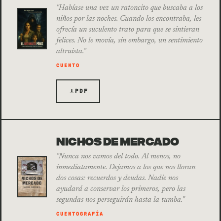
"Habíase una vez un ratoncito que buscaba a los
niños por las noches. Cuando los encontraba, les
ofrecía un suculento trato para que se sintieran
felices. No le movía, sin embargo, un sentimiento
altruista."
CUENTO
PDF
NICHOS DE MERCADO
"Nunca nos vamos del todo. Al menos, no
inmediatamente. Dejamos a los que nos lloran
dos cosas: recuerdos y deudas. Nadie nos
ayudará a conservar los primeros, pero las
segundas nos perseguirán hasta la tumba."
CUENTOGRAFÍA