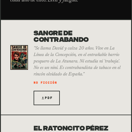
cada uno de ellos. Leed y juzgad.
SANGRE DE
CONTRABANDO
"Se llama David y calza 20 años. Vive en La
Línea de la Concepción, en el entrañable barrio
pesquero de La Atunara. Ni estudia ni 'trabaja'.
No es un nini. Es contrabandista de tabaco en el
rincón olvidado de España."
NO FICCIÓN
PDF
EL RATONCITO PÉREZ