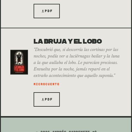
PDF
LA BRUJA Y EL LOBO
"Descubrió que, si descorría las cortinas por las
noches, podía ver a luciérnagas bailar y la luna
a la que aullaba el lobo. Le parecían preciosas.
Envuelta por la noche, jamás reparó en el
extraño acontecimiento que aquello suponía."
MICROCUENTO
PDF